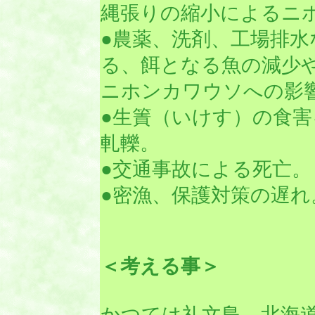
縄張りの縮小によるニ
●農薬、洗剤、工場排
る、餌となる魚の減少
ニホンカワウソへの影
●生簀（いけす）の食
軋轢。
●交通事故による死亡。
●密漁、保護対策の遅れ
＜考える事＞
かつては礼文島、北海