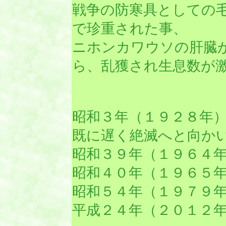
戦争の防寒具としての
で珍重された事、
ニホンカワウソの肝臓
ら、乱獲され生息数が
昭和３年（１９２８年
既に遅く絶滅へと向か
昭和３９年（１９６４
昭和４０年（１９６５
昭和５４年（１９７９
平成２４年（２０１２