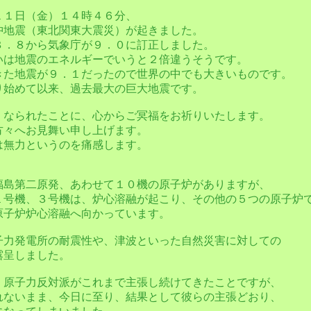
１１日（金）１４時４６分、
沖地震（東北関東大震災）が起きました。
８．８から気象庁が９．０に訂正しました。
いは地震のエネルギーでいうと２倍違うそうです。
きた地震が９．１だったので世界の中でも大きいものです。
り始めて以来、過去最大の巨大地震です。
くなられたことに、心からご冥福をお祈りいたします。
方々へお見舞い申し上げます。
は無力というのを痛感します。
福島第二原発、あわせて１０機の原子炉がありますが、
１号機、３号機は、炉心溶融が起こり、その他の５つの原子炉
原子炉炉心溶融へ向かっています。
子力発電所の耐震性や、津波といった自然災害に対しての
露呈しました。
、原子力反対派がこれまで主張し続けてきたことですが、
れないまま、今日に至り、結果として彼らの主張どおり、