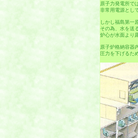
原子力発電所で
非常用電源とし
しかし福島第一
その為、水を送
炉心が水面より
原子炉格納容器
圧力を下げるた