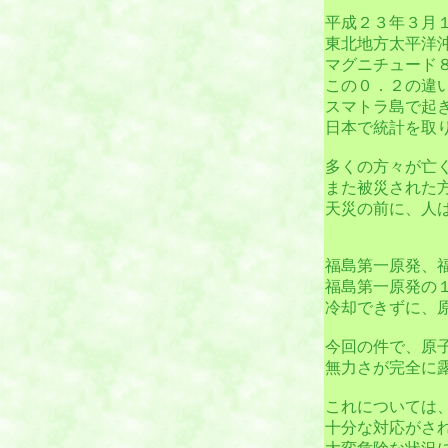
平成２３年３月
東北地方太平洋
マグニチュード
この０．２の違
スマトラ島で起
日本で統計を取
多くの方々が亡
また被災された
天災の前に、人
福島第一原発、
福島第一原発の
冷却できずに、
今回の件で、原
無力さが完全に
これについては
十分な対応がさ