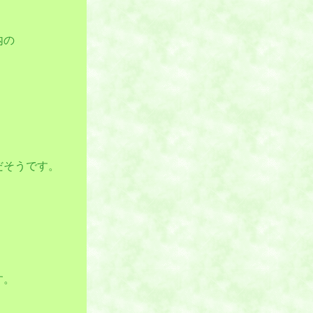
内の
だそうです。
す。