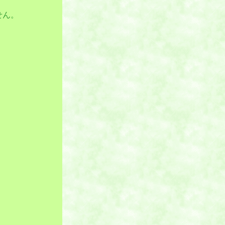
せん。
、
。