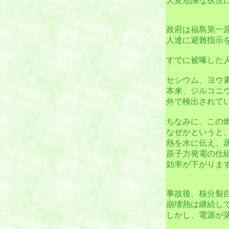
大変危険な状況
政府は福島第一
人達に避難指示
すでに被曝した
セシウム、ヨウ
本来、ジルコニ
外で検出されて
ちなみに、この
なぜかというと
熱を水に伝え、
原子力発電の仕
効率が下がりま
事故後、核分裂
崩壊熱は継続し
しかし、電源が