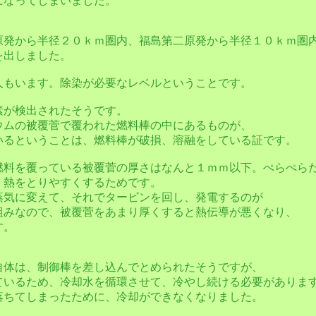
になってしまいました。
原発から半径２０ｋｍ圏内、福島第二原発から半径１０ｋｍ圏
を出しました。
人もいます。除染が必要なレベルということです。
素が検出されたそうです。
ウムの被覆菅で覆われた燃料棒の中にあるものが、
いるということは、燃料棒が破損、溶融をしている証です。
燃料を覆っている被覆菅の厚さはなんと１ｍｍ以下。ぺらぺら
、熱をとりやすくするためです。
蒸気に変えて、それでタービンを回し、発電するのが
組みなので、被覆菅をあまり厚くすると熱伝導が悪くなり、
す。
自体は、制御棒を差し込んでとめられたそうですが、
ているため、冷却水を循環させて、冷やし続ける必要がありま
落ちてしまったために、冷却ができなくなりました。