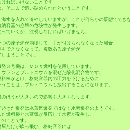
なければいけないことです。
は、そこまで追い詰められたということです。
、海水を入れて冷やしていますが、これが何らかの事態ででき
格納容器の崩壊の危険性が発生します。
なっていくか、注視しなければいけません。
一つの原子炉が崩壊して、手が付けられなくなった場合、
処もできなくなって、複数ある原子炉が
てしまうことです。
原発３号機は、ＭＯＸ燃料を使用しています。
、ウランとプルトニウムを混ぜた酸化混合物です。
燃料棒がとけ、格納容器内の圧力を下げるために
いうことは、プルトニウムも放出することになります。
。
機のほうが大きいので影響も大きくなります。
で起きた爆発は水蒸気爆発ではなく水素爆発のようです。
した燃料棒と水蒸気が反応して水素が発生し、
とのことです。
建屋だけが吹っ飛び、格納容器には