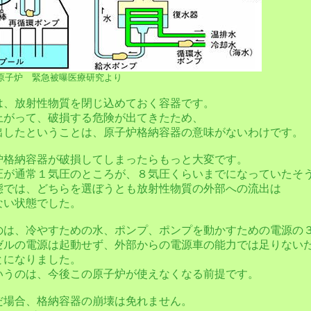
原子炉 緊急被曝医療研究より
は、放射性物質を閉じ込めておく容器です。
上がって、破損する危険が出てきたため、
出したということは、原子炉格納容器の意味がないわけです。
炉格納容器が破損してしまったらもっと大変です。
圧が通常１気圧のところが、８気圧くらいまでになっていたそ
態では、どちらを選ぼうとも放射性物質の外部への流出は
ない状態でした。
のは、冷やすための水、ポンプ、ポンプを動かすための電源の
ゼルの電源は起動せず、外部からの電源車の能力では足りない
とになりました。
いうのは、今後この原子炉が使えなくなる前提です。
だ場合、格納容器の崩壊は免れません。