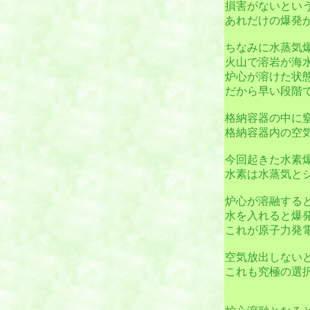
損害がないとい
あれだけの爆発
ちなみに水蒸気
火山で溶岩が海
炉心が溶けた状
だから早い段階
格納容器の中に
格納容器内の空
今回起きた水素
水素は水蒸気と
炉心が溶融する
水を入れると爆
これが原子力発
空気放出しない
これも究極の選