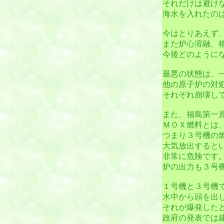
それだけは避け
海水を入れたの
今はとりあえず
また炉心溶融、
今後どのように
最悪の状態は、
他の原子炉の対
それぞれ崩壊し
また、福島第一
ＭＯＸ燃料とは
つまり３号機の
大気放出すると
非常に危険です
炉の出力も３号
１号機と３号機
水中から頭を出
それが爆発した
政府の発表では