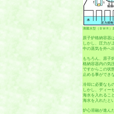
沸騰水型（ＢＷＲ）
原子炉格納容器
しかし、圧力が
中の蒸気を外へ
もちろん、原子
格納容器内の気
ですからこの状
止める事ができ
冷却に必要なも
しかし、ディー
海水を入れるこ
海水を入れたと
炉心溶融が進ん