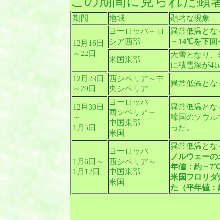
この期間に見られた顕
期間
地域
顕著な現象
ヨーロッパ～ロ
異常低温とな
シア西部
－14℃を下
12月16日
～22日
大雪となり、
米国東部
に積雪深が41
12月23日
西シベリア～中
異常低温とな
～29日
央シベリア
ヨーロッパ
12月30日
異常低温とな
西シベリア～
～
韓国のソウル
中国東部
1月5日
った。
米国
異常低温とな
ヨーロッパ
ノルウェーの
1月6日～
西シベリア～
年値：約－7
1月12日
中国東部
米国フロリダ
米国
た（平年値：