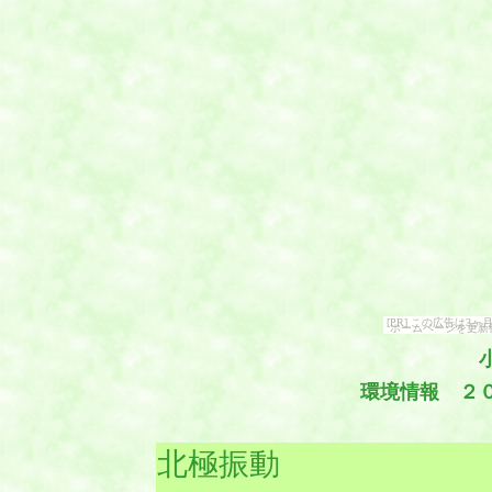
[PR] この広告は
ホームページを更新
環境情報 ２
北極振動