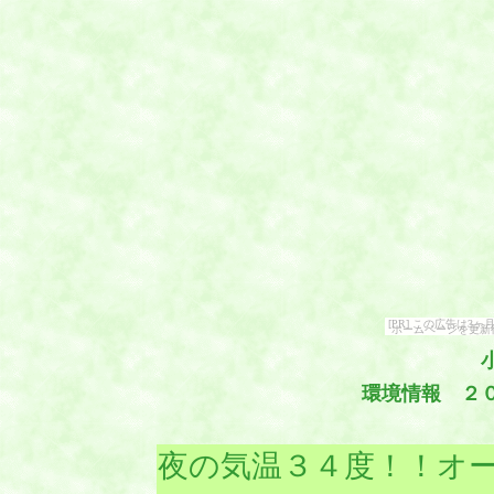
[PR] この広告は
ホームページを更新
環境情報 ２
夜の気温３４度！！オ