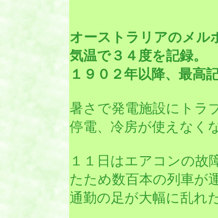
オーストラリアのメル
気温で３４度を記録。
１９０２年以降、最高
暑さで発電施設にトラ
停電、冷房が使えなく
１１日はエアコンの故
たため数百本の列車が
通勤の足が大幅に乱れ