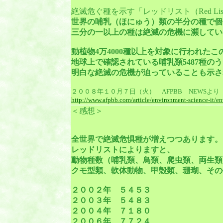
絶滅危ぐ種を示す「レッドリスト（Red Li
世界の哺乳（ほにゅう）類の半分の種で個
三分の一以上の種は絶滅の危機に瀕してい
動植物4万4000種以上を対象に行われた
地球上で確認されている哺乳類5487種のう
明白な絶滅の危機が迫っていることも示さ
２００８年１０月７日（火） AFPBB NEWSよ
http://www.afpbb.com/article/environment-science-it
＜感想＞
全世界で絶滅危惧種が増えつつあります。
レッドリストによりますと、
動物種数（哺乳類、鳥類、爬虫類、両生類
クモ型類、軟体動物、甲殻類、珊瑚、その
２００２年 ５４５３
２００３年 ５４８３
２００４年 ７１８０
２００６年 ７７２４