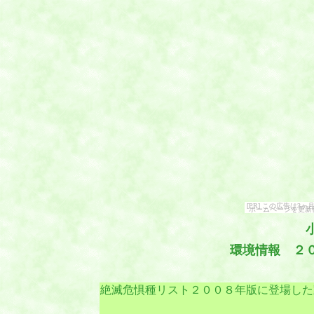
[PR] この広告は
ホームページを更新
環境情報 ２
絶滅危惧種リスト２００８年版に登場した