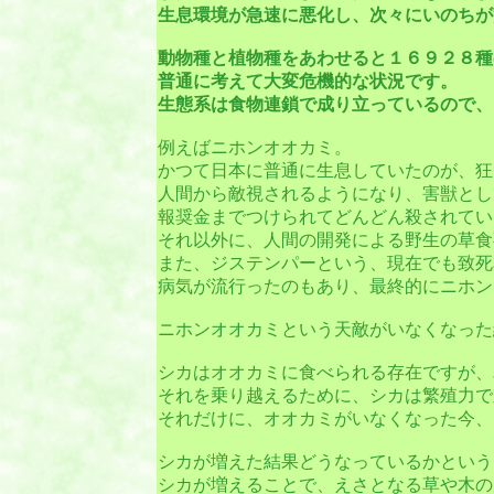
生息環境が急速に悪化し、次々にいのちが
動物種と植物種をあわせると１６９２８種
普通に考えて大変危機的な状況です。
生態系は食物連鎖で成り立っているので、
例えばニホンオオカミ。
かつて日本に普通に生息していたのが、狂
人間から敵視されるようになり、害獣とし
報奨金までつけられてどんどん殺されてい
それ以外に、人間の開発による野生の草食
また、ジステンパーという、現在でも致死
病気が流行ったのもあり、最終的にニホン
ニホンオオカミという天敵がいなくなった
シカはオオカミに食べられる存在ですが、
それを乗り越えるために、シカは繁殖力で
それだけに、オオカミがいなくなった今、
シカが増えた結果どうなっているかという
シカが増えることで、えさとなる草や木の