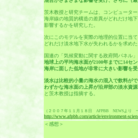
混合がさまざまな影響を受け、さらに（最
茨木教授と研究チームは、コンピューター
海岸線の地質的構造の差異がどれだけ地下
影響するかを研究した。
次にこのモデルを実際の地理的位置に当て
どれだけ淡水地下水が失われるかを求めた
国連の「気候変動に関する政府間パネル」
地球上の平均海水面が2100年までに14セ
海岸に面した低地が非常に大きい影響を受
淡水は比較的小量の海水の混入で飲料がで
わずかな海水面の上昇が沿岸部の淡水資源
と茨木教授は指摘する。
（２００７年１１月１８日 AFPBB NEWSより 
http://www.afpbb.com/article/environment-scie
＜感想＞