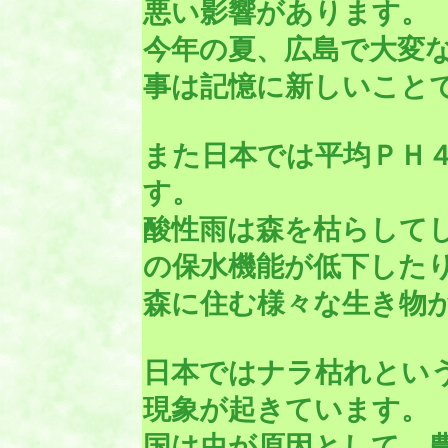
悪い影響があります。
今年の夏、広島で大変
事は記憶に新しいこと
また日本では平均ＰＨ
す。
酸性雨は森を枯らして
の保水機能が低下した
森に住む様々な生き物
日本ではナラ枯れとい
現象が起きています。
国は虫が原因として、