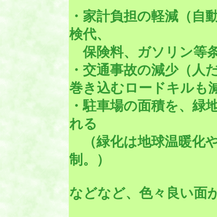
・家計負担の軽減
（自
検代、
保険料、ガソリン等条
・交通事故の減少
（人
巻き込むロードキルも
・駐車場の面積を、緑
れる
（緑化は地球温暖化や
制。）
などなど、色々良い面