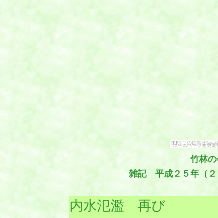
[PR] この広告は
ホームページを更新
竹林の
雑記 平成２５年（２
内水氾濫 再び