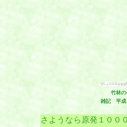
[PR] この広告は
ホームページを更新
竹林の
雑記 平成
さようなら原発１００