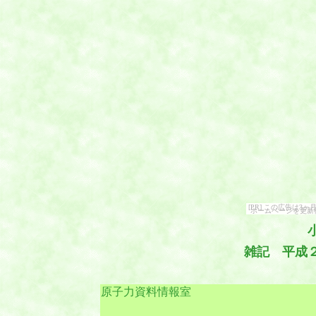
[PR] この広告は
ホームページを更新
雑記 平成
原子力資料情報室