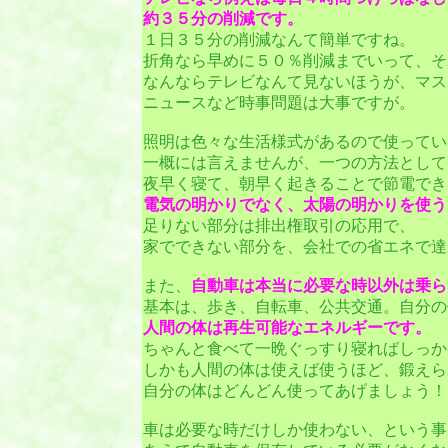
約３５分の削減です。
１日３５分の削減なんて簡単ですね。
折角なら早めに５０％削減までいって、そ
なんならテレビなんて見ないほうが、マス
ニュースなど時事問題は大事ですが。
照明は色々な生活様式があるので使ってい
一概には言えませんが、一つの方法として
夜早く寝て、朝早く起きることで節電でき
電気の明かりでなく、太陽の明かりを使う
足りない部分は排出権取引の応用で、
家でできない部分を、会社での省エネで達
また、
自動車は本当に必要な時以外は乗ら
基本は、歩き、自転車、公共交通。自分の
人間の体は再生可能なエネルギーです。
ちゃんと食べて一晩ぐっすり寝ればしっか
しかも人間の体は使えば使うほど、鍛えら
自分の体はどんどん使ってあげましょう！
車は必要な時だけしか使わない、という事