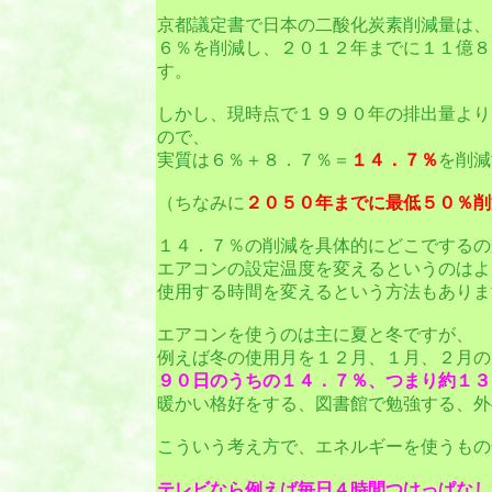
京都議定書で日本の二酸化炭素削減量は、
６％を削減し、２０１２年までに１１億８
す。
しかし、現時点で１９９０年の排出量より
ので、
実質は６％＋８．７％＝
１４．７％
を削減
（ちなみに
２０５０年までに最低５０％削
１４．７％の削減を具体的にどこでするの
エアコンの設定温度を変えるというのはよ
使用する時間を変えるという方法もありま
エアコンを使うのは主に夏と冬ですが、
例えば冬の使用月を１２月、１月、２月の
９０日のうちの１４．７％、つまり約１３
暖かい格好をする、図書館で勉強する、外
こういう考え方で、エネルギーを使うもの
テレビなら例えば毎日４時間つけっぱなし