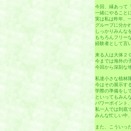
今回、縁あって「Im
一緒にやること
実は私は昨年、
グループに分か
しっかりみんな
もちろんフリー
経験者として言いま
来る人は大体２
今までは海外の
今回から深刻な
私達小さな植林
今はその展示す
学際の準備をして
といってもみん
パワーポイント
私一人では到底
みんな忙しい中、
また、こういった