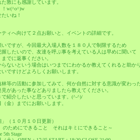
れた敦にも感謝しています。
w(^o^)w
せたいね！
ーティへ向けて２点お願いと、イベントの詳細です。
願いですが、今回最大入場人数を１８０人で制限するため
把握したいので、友達を呼ぶ事を考えている人は早めに聞いて
）までに返事ください。
からないという場合はいつまでにわかるか教えてくれると助か
ないですけどよろしくお願いします。
植林等の活動に参加してみて、何か自然に対する意識が変わっ
発見があった事などありましたら教えてください。
で紹介したいと思っています。(^-^)/
日（金）までにお願いします。
細」（１０月１０日更新）
）のためにできること それはキミにできること～
e 5th Stage
 OPEN：17:35 START：18:20 CLOSE 21:00