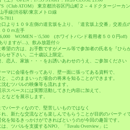
N’S（Club ATOM） 東京都渋谷区円山町２－４ドクタージー
/山手線|渋谷駅/東京メトロ線
-7811
公口より１０９左側の道玄坂を上り、「道玄坂上交番」交差点
１００ｍ左手
,000 WOMEN－\5,500 (ホワイトバンド着用者５００円off)
ありますが…)、飲み放題付☆
ご希望の方は、お手数ですがメール等で参加者の氏名を『ひら
知らせ下さい。二十歳以上限定。
達、恋人、家族・・・をお誘いあわせのうえ、ご参加ください
テーマに会場を作ってあり、壁一面に張ってある資料で、
状と、このままいった場合の将来を知ることができます。
に沈むツバルの映像等も流れます。
展示スペースには実際活動してきた内容に加えて、
ことなどを展示します。
までパーティなので、堅苦しいものではなく
され、新たな交流なども楽しんでもらうことが目的のパーティ
暖化を知るきっかけができればというのが今回の趣旨です。
、ツバルを支援するNPO、「Tuvalu Overview」に