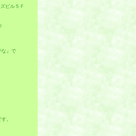
カンズビル５Ｆ
の
がな』で
です。