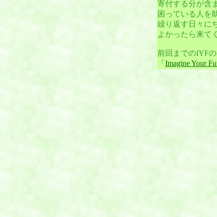
寄付する分が含
困っている人を
繰り返す日々に
よかったら来てくだ
前回までのIYF
「
Imagine Your Fu