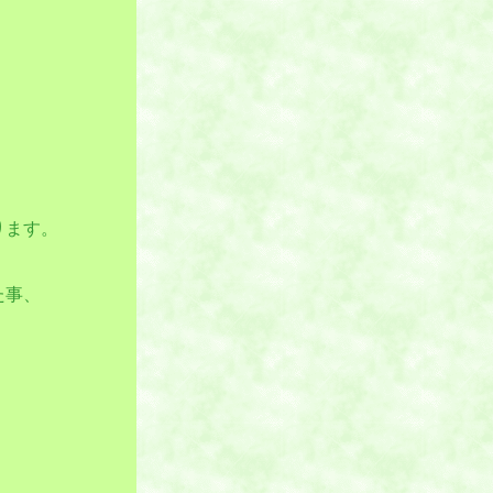
ります。
た事、