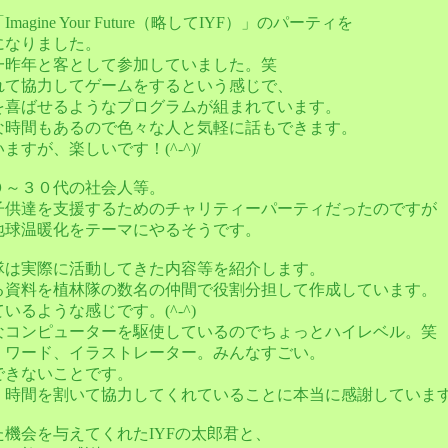
agine Your Future（略してIYF）」のパーティを
になりました。
一昨年と客として参加していました。笑
れて協力してゲームをするという感じで、
を喜ばせるようなプログラムが組まれています。
な時間もあるので色々な人と気軽に話もできます。
すが、楽しいです！(^-^)/
０～３０代の社会人等。
子供達を支援するためのチャリティーパーティだったのですが
地球温暖化をテーマにやるそうです。
隊は実際に活動してきた内容等を紹介します。
る資料を植林隊の数名の仲間で役割分担して作成しています。
いるような感じです。(^-^)
なコンピューターを駆使しているのでちょっとハイレベル。笑
、ワード、イラストレーター。みんなすごい。
できないことです。
時間を割いて協力してくれていることに本当に感謝しています。w
機会を与えてくれたIYFの太郎君と、