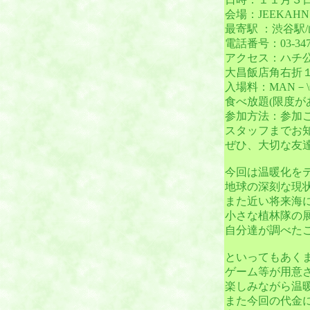
会場：JEEKAH
最寄駅 ：渋谷駅
電話番号：03-3476
アクセス：ハチ
大昌飯店角右折
入場料：MAN－\6
食べ放題(限度が
参加方法：参加
スタッフまでお
ぜひ、大切な友
今回は温暖化を
地球の深刻な現
また近い将来海
小さな植林隊の
自分達が調べた
といってもあく
ゲーム等が用意
楽しみながら温
また今回の代金には