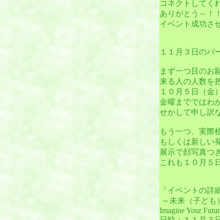
コネクトしてく
ありがとう～！！！
イベント成功さ
１１月３日のパ
まず一つ目のお
来る人の人数を
１０月５日（金
金曜までではわ
せかして申し訳
もう一つ、実際
もしくは新しい
展示で顔写真つき
これも１０月５
「イベントの詳
～未来（子ども
Imagine Your Futur
日時：１１月３日（土）